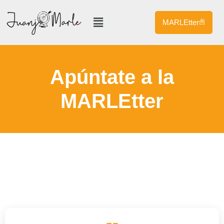
MARLEtter
Apúntate a la
MARLEtter